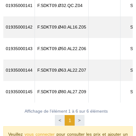
01935000141
F.SDKT09.Ø32.QC.Z04
SD
01935000142
F.SDKT09.Ø40.AL16.Z05
SD
01935000143
F.SDKT09.Ø50.AL22.Z06
SD
01935000144
F.SDKT09.Ø63.AL22.Z07
SD
01935000145
F.SDKT09.Ø80.AL27.Z09
SD
Affichage de l'élément 1 à 6 sur 6 éléments
<
1
>
Veuillez
vous connecter
pour consulter les prix et ajouter un