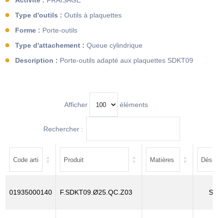
Activité :
FRAISAGE
Type d'outils :
Outils à plaquettes
Forme :
Porte-outils
Type d'attachement :
Queue cylindrique
Description :
Porte-outils adapté aux plaquettes SDKT09
Afficher
éléments
Rechercher :
01935000140
F.SDKT09.Ø25.QC.Z03
SD