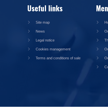
Useful links
Men
Site map
H
News
Ou
Legal notice
Th
Cookies management
Ou
Terms and conditions of sale
Ou
Co