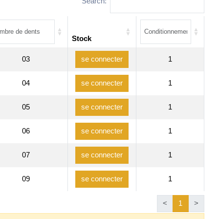
Search:
Stock
03
1
se connecter
04
1
se connecter
05
1
se connecter
06
1
se connecter
07
1
se connecter
09
1
se connecter
<
1
>