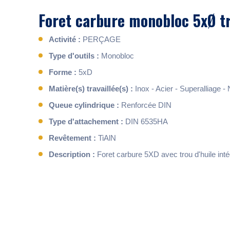
Foret carbure monobloc 5xØ tr
Activité :
PERÇAGE
Type d'outils :
Monobloc
Forme :
5xD
Matière(s) travaillée(s) :
Inox - Acier - Superalliage -
Queue cylindrique :
Renforcée DIN
Type d'attachement :
DIN 6535HA
Revêtement :
TiAlN
Description :
Foret carbure 5XD avec trou d'huile inté