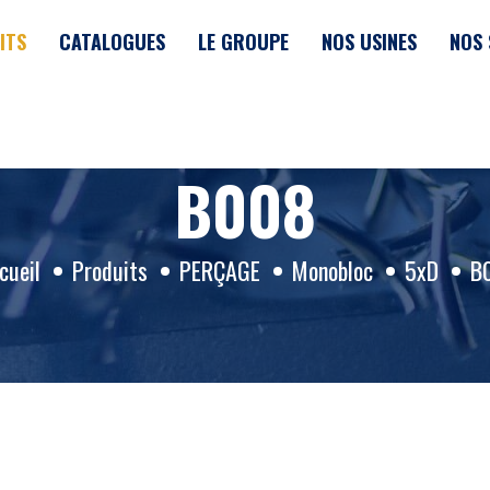
ITS
CATALOGUES
LE GROUPE
NOS USINES
NOS 
B008
cueil
Produits
PERÇAGE
Monobloc
5xD
B