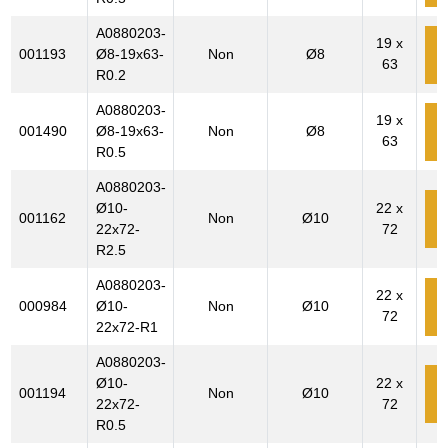
A0880203-
19 x
001193
Ø8-19x63-
Non
Ø8
63
c
R0.2
A0880203-
19 x
001490
Ø8-19x63-
Non
Ø8
63
c
R0.5
A0880203-
Ø10-
22 x
001162
Non
Ø10
c
22x72-
72
R2.5
A0880203-
22 x
000984
Ø10-
Non
Ø10
72
c
22x72-R1
A0880203-
Ø10-
22 x
001194
Non
Ø10
c
22x72-
72
R0.5