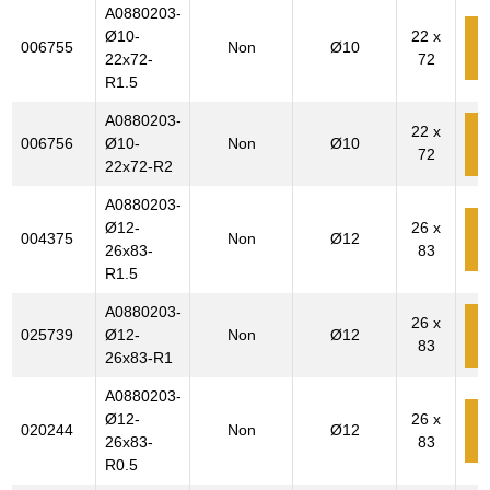
A0880203-
Ø10-
22 x
006755
Non
Ø10
c
22x72-
72
R1.5
A0880203-
22 x
006756
Ø10-
Non
Ø10
72
c
22x72-R2
A0880203-
Ø12-
26 x
004375
Non
Ø12
c
26x83-
83
R1.5
A0880203-
26 x
025739
Ø12-
Non
Ø12
83
c
26x83-R1
A0880203-
Ø12-
26 x
020244
Non
Ø12
c
26x83-
83
R0.5