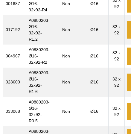
32 x
001687
Ø16-
Non
Ø16
92
c
32x92-R4
A0880203-
Ø16-
32 x
017192
Non
Ø16
c
32x92-
92
R1.2
A0880203-
32 x
004967
Ø16-
Non
Ø16
92
c
32x92-R2
A0880203-
Ø16-
32 x
028600
Non
Ø16
c
32x92-
92
R1.6
A0880203-
Ø16-
32 x
033068
Non
Ø16
c
32x92-
92
R0.5
A0880203-