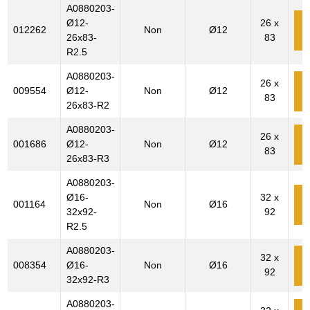
A0880203-
Ø12-
26 x
012262
Non
Ø12
c
26x83-
83
R2.5
A0880203-
26 x
009554
Ø12-
Non
Ø12
83
c
26x83-R2
A0880203-
26 x
001686
Ø12-
Non
Ø12
83
c
26x83-R3
A0880203-
Ø16-
32 x
001164
Non
Ø16
c
32x92-
92
R2.5
A0880203-
32 x
008354
Ø16-
Non
Ø16
92
c
32x92-R3
A0880203-