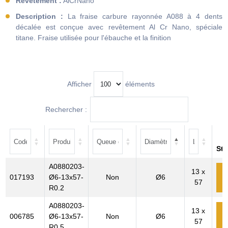
Revêtement :
AlCrNano
Description :
La fraise carbure rayonnée A088 à 4 dents
décalée est conçue avec revêtement Al Cr Nano, spéciale
titane. Fraise utilisée pour l'ébauche et la finition
Afficher
éléments
Rechercher :
St
A0880203-
13 x
017193
Ø6-13x57-
Non
Ø6
57
c
R0.2
A0880203-
13 x
006785
Ø6-13x57-
Non
Ø6
57
c
R0.5