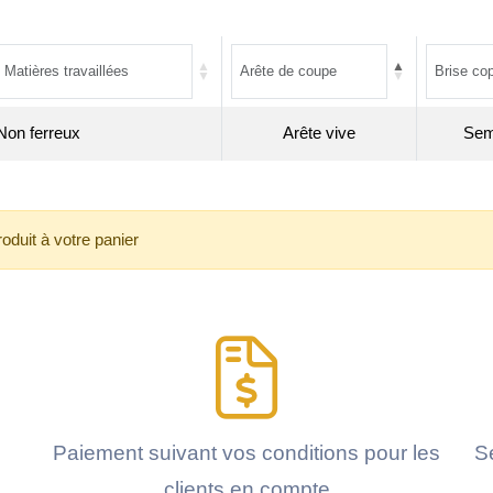
Non ferreux
Arête vive
Semi
roduit à votre panier
Paiement suivant vos conditions pour les
Se
clients en compte