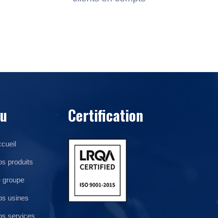
u
Certification
cueil
s produits
 groupe
s usines
s services