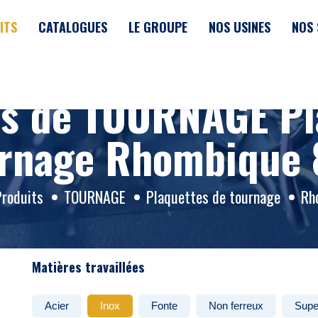
ITS
CATALOGUES
LE GROUPE
NOS USINES
NOS 
ts de TOURNAGE Pl
rnage Rhombique
Produits
TOURNAGE
Plaquettes de tournage
Rh
Matières travaillées
Acier
Inox
Fonte
Non ferreux
Supe