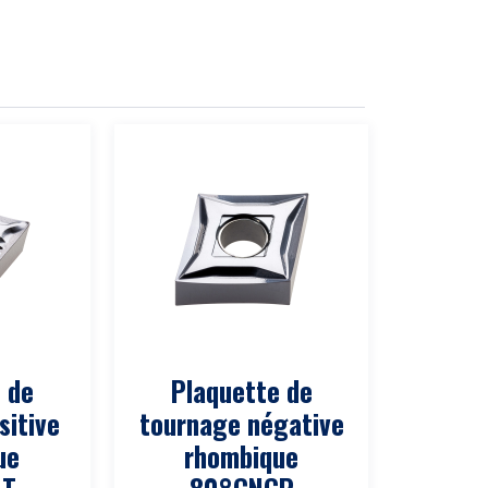
 de
Plaquette de
sitive
tournage négative
ue
rhombique