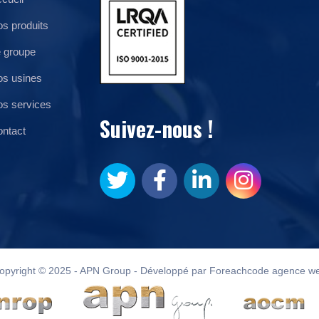
s produits
 groupe
s usines
s services
Suivez-nous !
ntact
opyright © 2025 - APN Group - Développé par Foreachcode agence w