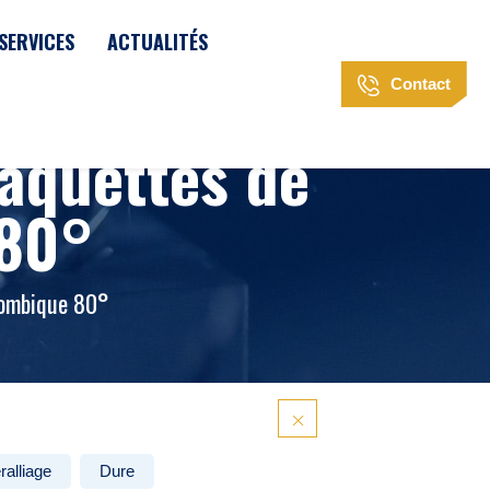
SERVICES
ACTUALITÉS
Contact
aquettes de
 80°
ombique 80°
ralliage
Dure