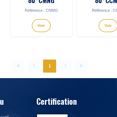
80°CMNG
80°CC
Référence : CNMG
Référence : 
Voir
Voir
1
u
Certification
cueil