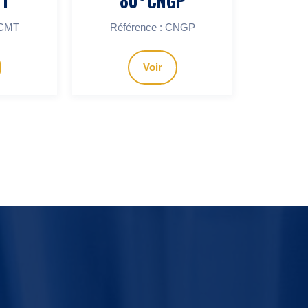
MT
80°CNGP
CCMT
Référence : CNGP
Voir