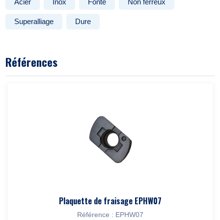
Acier
Inox
Fonte
Non ferreux
Superalliage
Dure
Références
Plaquette de fraisage EPHW07
Référence : EPHW07