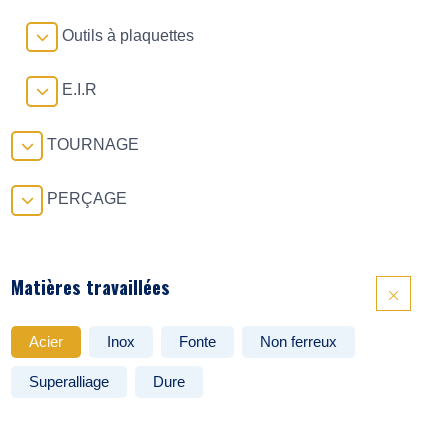
Outils à plaquettes
E.I.R
TOURNAGE
PERÇAGE
Matières travaillées
Acier
Inox
Fonte
Non ferreux
Superalliage
Dure