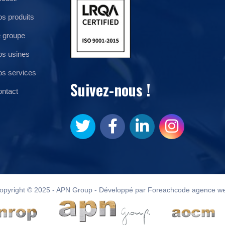
s produits
 groupe
s usines
s services
Suivez-nous !
ntact
opyright © 2025 - APN Group - Développé par Foreachcode agence w