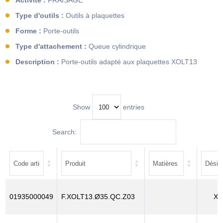
Activité :
FRAISAGE
Type d'outils :
Outils à plaquettes
Forme :
Porte-outils
Type d'attachement :
Queue cylindrique
Description :
Porte-outils adapté aux plaquettes XOLT13
Show
entries
Search:
01935000049
F.XOLT13.Ø35.QC.Z03
XO