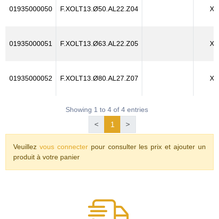
01935000050
F.XOLT13.Ø50.AL22.Z04
XO
01935000051
F.XOLT13.Ø63.AL22.Z05
XO
01935000052
F.XOLT13.Ø80.AL27.Z07
XO
Showing 1 to 4 of 4 entries
<
1
>
Veuillez
vous connecter
pour consulter les prix et ajouter un
produit à votre panier