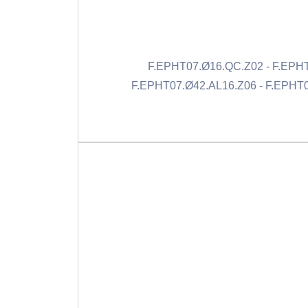
F.EPHT07.Ø16.QC.Z02 - F.EPHT
F.EPHT07.Ø42.AL16.Z06 - F.EPHT0