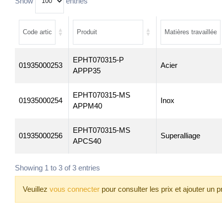
Show
entries
EPHT070315-P
01935000253
Acier
APPP35
EPHT070315-MS
01935000254
Inox
APPM40
EPHT070315-MS
01935000256
Superalliage
APCS40
Showing 1 to 3 of 3 entries
Veuillez
vous connecter
pour consulter les prix et ajouter un p