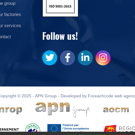
e group
r factories
r services
Follow us!
ntact
opyright © 2025 - APN Group - Developed by Foreachcode web agen