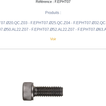
Référence : F.EPHT07
Produits :
07.Ø20.QC.Z03 - F.EPHT07.Ø25.QC.Z04 - F.EPHT07.Ø32.QC.
7.Ø50.AL22.Z07 - F.EPHT07.Ø52.AL22.Z07 - F.EPHT07.Ø63.
Voir