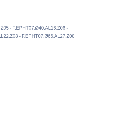
Z05 - F.EPHT07.Ø40.AL16.Z06 -
AL22.Z08 - F.EPHT07.Ø66.AL27.Z08