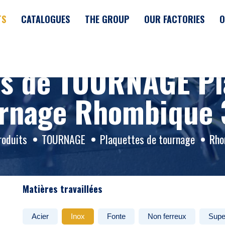
TS
CATALOGUES
THE GROUP
OUR FACTORIES
O
ts de TOURNAGE Pl
rnage Rhombique
roduits
TOURNAGE
Plaquettes de tournage
Rho
Matières travaillées
Acier
Inox
Fonte
Non ferreux
Supe