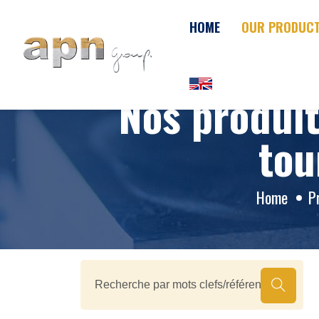
Cookies management panel
HOME
OUR PRODUC
Nos produi
tou
Home
P