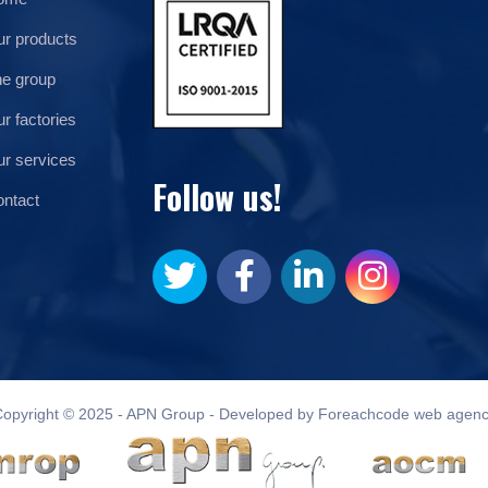
r products
e group
r factories
r services
Follow us!
ntact
opyright © 2025 - APN Group - Developed by Foreachcode web agen