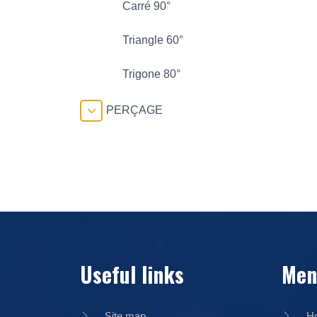
Carré 90°
Triangle 60°
Trigone 80°
PERÇAGE
Useful links
Men
Site map
H