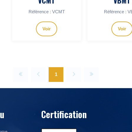
VCMT
VBMT
Référence : VCMT
Référence : 
Voir
Voir
1
u
Certification
ome