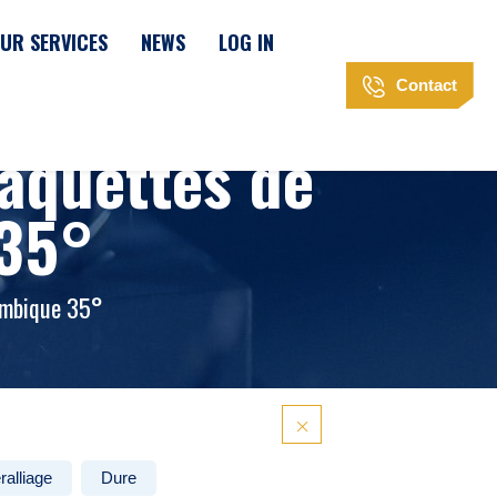
UR SERVICES
NEWS
LOG IN
Contact
aquettes de
 35°
mbique 35°
ralliage
Dure