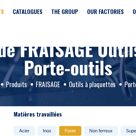
TS
CATALOGUES
THE GROUP
OUR FACTORIES
O
de FRAISAGE Outil
Porte-outils
Produits
FRAISAGE
Outils à plaquettes
Port
Matières travaillées
Acier
Inox
Fonte
Non ferreux
Supe