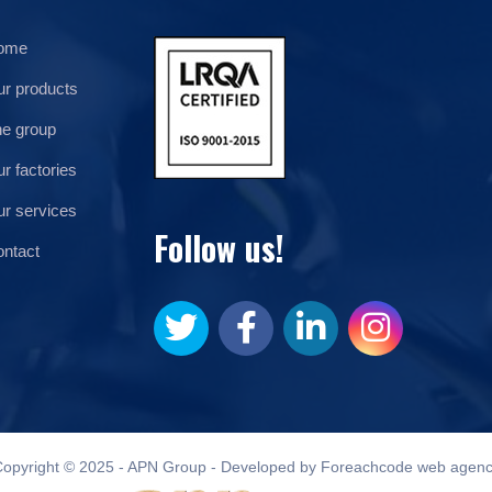
ome
r products
e group
r factories
r services
Follow us!
ntact
opyright © 2025 - APN Group - Developed by Foreachcode web agen