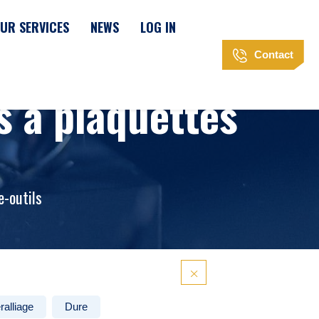
UR SERVICES
NEWS
LOG IN
Contact
s à plaquettes
e-outils
ralliage
Dure