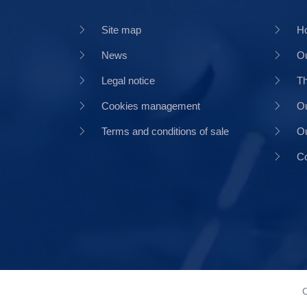
Site map
H
News
Ou
Legal notice
Th
Cookies management
Ou
Terms and conditions of sale
Ou
Co
C